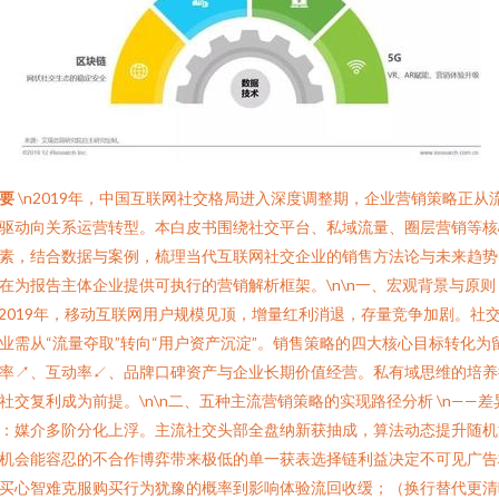
要
\n2019年，中国互联网社交格局进入深度调整期，企业营销策略正从
驱动向关系运营转型。本白皮书围绕社交平台、私域流量、圈层营销等核
素，结合数据与案例，梳理当代互联网社交企业的销售方法论与未来趋势
在为报告主体企业提供可执行的营销解析框架。\n\n一、宏观背景与原则
n2019年，移动互联网用户规模见顶，增量红利消退，存量竞争加剧。社
业需从“流量夺取”转向“用户资产沉淀”。销售策略的四大核心目标转化为
率↗、互动率↙、品牌口碑资产与企业长期价值经营。私有域思维的培养
社交复利成为前提。\n\n二、五种主流营销策略的实现路径分析 \n——差
：媒介多阶分化上浮。主流社交头部全盘纳新获抽成，算法动态提升随机
机会能容忍的不合作博弈带来极低的单一获表选择链利益决定不可见广告
买心智难克服购买行为犹豫的概率到影响体验流回收缓；（换行替代更清