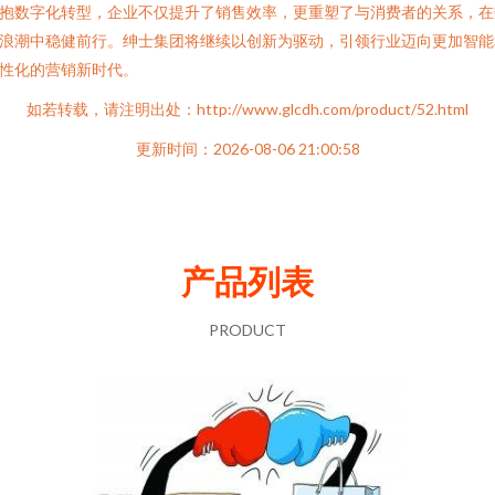
抱数字化转型，企业不仅提升了销售效率，更重塑了与消费者的关系，在
浪潮中稳健前行。绅士集团将继续以创新为驱动，引领行业迈向更加智能
性化的营销新时代。
如若转载，请注明出处：http://www.glcdh.com/product/52.html
更新时间：2026-08-06 21:00:58
产品列表
PRODUCT