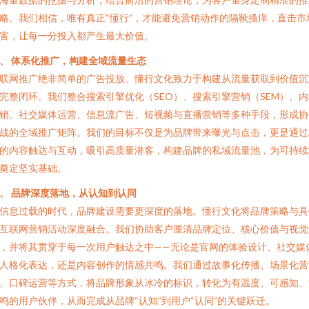
略。我们相信，唯有真正“懂行”，才能避免营销动作的隔靴搔痒，直击市
害，让每一分投入都产生最大价值。
、 体系化推广，构建全域流量生态
联网推广绝非简单的广告投放。懂行文化致力于构建从流量获取到价值沉
完整闭环。我们整合搜索引擎优化（SEO）、搜索引擎营销（SEM）、内
销、社交媒体运营、信息流广告、短视频与直播营销等多种手段，形成协
战的全域推广矩阵。我们的目标不仅是为品牌带来曝光与点击，更是通过
的内容触达与互动，吸引高质量潜客，构建品牌的私域流量池，为可持续
奠定坚实基础。
、 品牌深度落地，从认知到认同
信息过载的时代，品牌建设需要更深度的落地。懂行文化将品牌策略与具
互联网营销活动深度融合。我们协助客户厘清品牌定位、核心价值与视觉
，并将其贯穿于每一次用户触达之中——无论是官网的体验设计、社交媒
人格化表达，还是内容创作的情感共鸣。我们通过故事化传播、场景化营
、口碑运营等方式，将品牌形象从冰冷的标识，转化为有温度、可感知、
鸣的用户伙伴，从而完成从品牌“认知”到用户“认同”的关键跃迁。